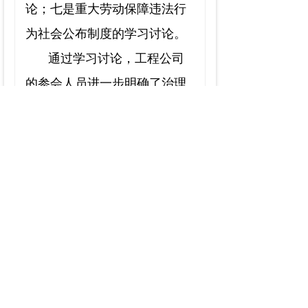
论；七是重大劳动保障违法行
为社会公布制度的学习讨论。
通过学习讨论，工程公司
的参会人员进一步明确了治理
拖欠农牧民工工资问题的工作
思路，确保全面治理拖欠农民
工工资问题的政策落地，有效
保障公司的农牧民工工资支付
工作做实、做细、做到位，各
项长效措施和各项指标全部达
到
100%
。
公司机关：柳霞