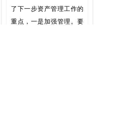
了下一步资产管理工作的
重点
，一是
加强管理。要
常抓
资产管理工作，
把好
出入关，健全账卡的信
息，确保资产账和实物相
符。
二是
抓好落实。做好
对公司资产管理流程及制
度的落实工作。在加强日
常管理的同时也要对各项
制度落实进行督促检查，