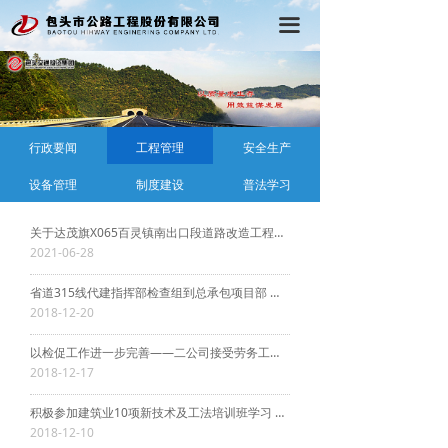
首页
끀
公司概况
党建工作
行政要闻
工程管理
安全生产
行政工作
设备管理
制度建设
普法学习
工程动态
关于达茂旗X065百灵镇南出口段道路改造工程项目 实行单一来源采购方式的公告
在线学习
2021-06-28
省道315线代建指挥部检查组到总承包项目部 进行农牧民工工资支付情况专项检查
2018-12-20
以检促工作进一步完善——二公司接受劳务工资的检查
2018-12-17
积极参加建筑业10项新技术及工法培训班学习 有效提升工程技术人员业务水平
2018-12-10