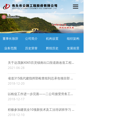
首页
끀
公司概况
党建工作
董事长致辞
公司简介
机构设置
组织架构
行政工作
业务范围
历史荣誉
辉煌历史
发展前景
工程动态
关于达茂旗X065百灵镇南出口段道路改造工程项目 实行单一来源采购方式的公告
在线学习
2021-06-28
省道315线代建指挥部检查组到总承包项目部 进行农牧民工工资支付情况专项检查
2018-12-20
以检促工作进一步完善——二公司接受劳务工资的检查
2018-12-17
积极参加建筑业10项新技术及工法培训班学习 有效提升工程技术人员业务水平
2018-12-10